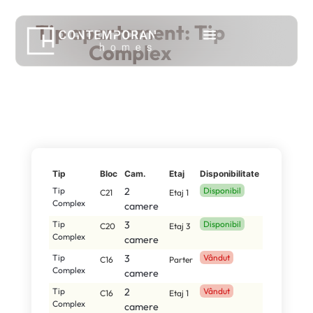
Tip apartament: Tip
Complex
Tip
Bloc
Cam.
Etaj
Disponibilitate
Tip
2
Disponibil
C21
Etaj 1
Complex
camere
Tip
3
Disponibil
C20
Etaj 3
Complex
camere
Tip
3
Vândut
C16
Parter
Complex
camere
Tip
2
Vândut
C16
Etaj 1
Complex
camere