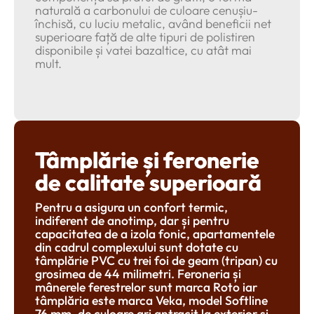
naturală a carbonului de culoare cenușiu-
închisă, cu luciu metalic, având beneficii net
superioare față de alte tipuri de polistiren
disponibile și vatei bazaltice, cu atât mai
mult.
Tâmplărie și feronerie
de calitate superioară
Pentru a asigura un confort termic,
indiferent de anotimp, dar și pentru
capacitatea de a izola fonic, apartamentele
din cadrul complexului sunt dotate cu
tâmplărie PVC cu trei foi de geam (tripan) cu
grosimea de 44 milimetri. Feroneria și
mânerele ferestrelor sunt marca Roto iar
tâmplăria este marca Veka, model Softline
76 mm, de culoare gri antracit la exterior și