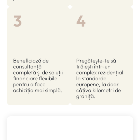
3
4
Stabilește
Mută-te în
detaliile
noul tău
achiziției
apartament!
Beneficiază de
Pregătește-te să
consultanță
trăiești într-un
completă și de soluții
complex rezidențial
financiare flexibile
la standarde
pentru a face
europene, la doar
achiziția mai simplă.
câțiva kilometri de
graniță.
Te răzgândești? Primești