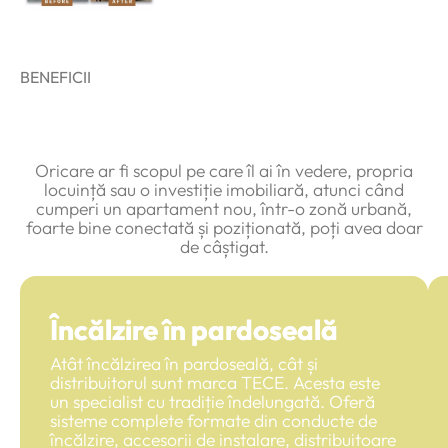
BENEFICII
Avantajele Contemporan
Homes
Oricare ar fi scopul pe care îl ai în vedere, propria
locuință sau o investiție imobiliară, atunci când
cumperi un apartament nou, într-o zonă urbană,
foarte bine conectată și poziționată, poți avea doar
de câștigat.
Încălzire în pardoseală
Atât încălzirea în pardoseală, cât și
distribuitorul sunt marca TECE. Acesta este
un specialist cu tradiție îndelungată. Oferă
sisteme complete formate din conducte de
încălzire, accesorii de instalare, distribuitoare