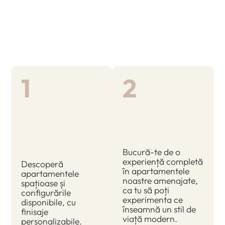
Pașii pentru a-ți cumpăra un
apartament la noi:
1
2
Alege
Programează
apartamentul
o vizită la
ideal pentru
showroom
tine
Bucură-te de o
experiență completă
Descoperă
în apartamentele
apartamentele
noastre amenajate,
spațioase și
ca tu să poți
configurările
experimenta ce
disponibile, cu
înseamnă un stil de
finisaje
viață modern.
personalizabile.