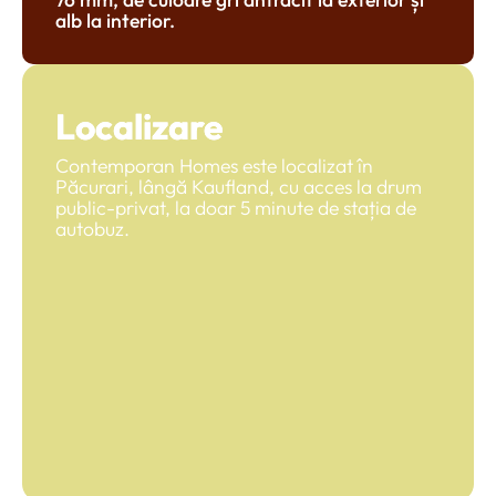
alb la interior.
Localizare
Contemporan Homes este localizat în
Păcurari, lângă Kaufland, cu acces la drum
public-privat, la doar 5 minute de stația de
autobuz.