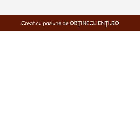
Creat cu pasiune de
OBȚINECLIENȚI.RO