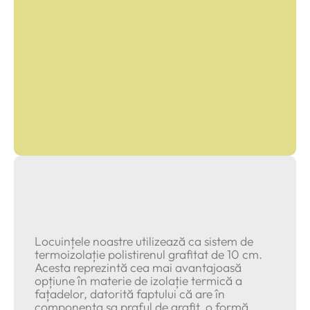
Termoizolație prin
polistirenul grafitat
Locuințele noastre utilizează ca sistem de
termoizolație polistirenul grafitat de 10 cm.
Acesta reprezintă cea mai avantajoasă
opțiune în materie de izolație termică a
fațadelor, datorită faptului că are în
componența sa praful de grafit, o formă