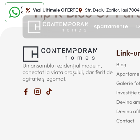
Sună-ne
Tip K Bloc C7 Par
Vezi Ultimele OFERTE
Str. Dealul Zorilor, Iași 700
acum
Apartamente
D
Link-ur
Blog
Un ansamblu rezidențial modern,
conectat la viața orașului, dar ferit de
Apartamen
agitație și zgomot.
Galerie fo
Investiție
Devino a
Devino afil
Contact