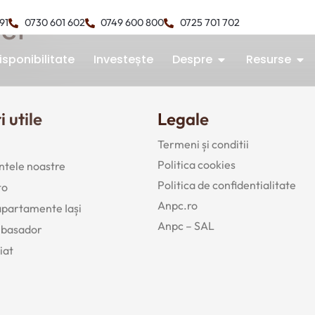
ter
491
0730 601 602
0749 600 800
0725 701 702
isponibilitate
Investește
Despre
Resurse
i utile
Legale
Termeni și conditii
Politica cookies
tele noastre
Politica de confidentialitate
to
Anpc.ro
 apartamente Iași
Anpc – SAL
mbasador
iat