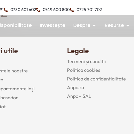
 2
491
0730 601 602
0749 600 800
0725 701 702
isponibilitate
Investește
Despre
Resurse
i utile
Legale
Termeni și conditii
Politica cookies
tele noastre
Politica de confidentialitate
to
Anpc.ro
 apartamente Iași
Anpc – SAL
mbasador
iat