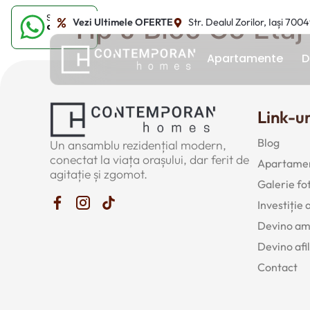
Sună-ne
Tip J Bloc C5 Etaj
Vezi Ultimele OFERTE
Str. Dealul Zorilor, Iași 700
acum
Apartamente
D
Link-ur
Blog
Un ansamblu rezidențial modern,
conectat la viața orașului, dar ferit de
Apartamen
agitație și zgomot.
Galerie fo
Investiție
Devino a
Devino afil
Contact