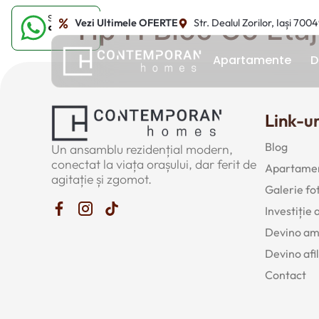
Sună-ne
Tip H Bloc C6 Etaj
Vezi Ultimele OFERTE
Str. Dealul Zorilor, Iași 700
acum
Apartamente
D
Link-ur
Blog
Un ansamblu rezidențial modern,
conectat la viața orașului, dar ferit de
Apartamen
agitație și zgomot.
Galerie fo
Investiție
Devino a
Devino afil
Contact