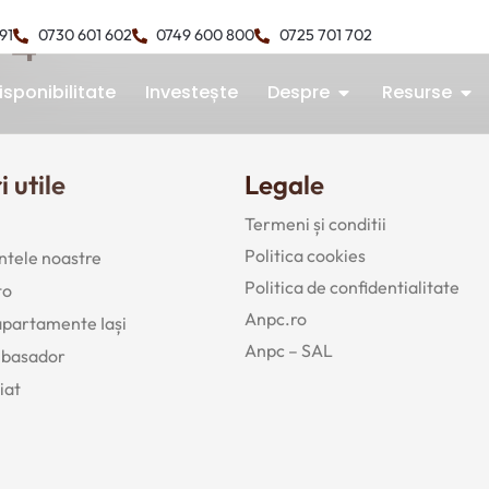
 4
491
0730 601 602
0749 600 800
0725 701 702
isponibilitate
Investește
Despre
Resurse
i utile
Legale
Termeni și conditii
Politica cookies
tele noastre
Politica de confidentialitate
to
Anpc.ro
 apartamente Iași
Anpc – SAL
mbasador
iat