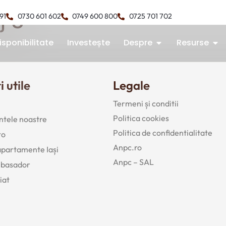
j 3
491
0730 601 602
0749 600 800
0725 701 702
isponibilitate
Investește
Despre
Resurse
i utile
Legale
Termeni și conditii
Politica cookies
tele noastre
Politica de confidentialitate
to
Anpc.ro
 apartamente Iași
Anpc – SAL
mbasador
iat