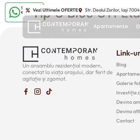
Sună-ne
Tip G Bloc C11 Eta
Vezi Ultimele OFERTE
Str. Dealul Zorilor, Iași 700
acum
Apartamente
D
Link-ur
Blog
Un ansamblu rezidențial modern,
conectat la viața orașului, dar ferit de
Apartamen
agitație și zgomot.
Galerie fo
Investiție
Devino a
Devino afil
Contact