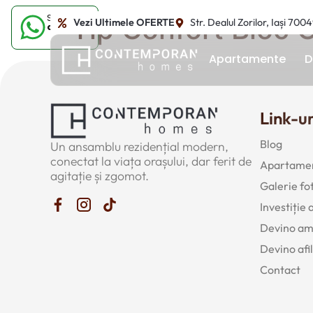
Sună-ne
Tip Confort Bloc 
Vezi Ultimele OFERTE
Str. Dealul Zorilor, Iași 700
acum
Apartamente
D
Link-ur
Blog
Un ansamblu rezidențial modern,
conectat la viața orașului, dar ferit de
Apartamen
agitație și zgomot.
Galerie fo
Investiție
Devino a
Devino afil
Contact