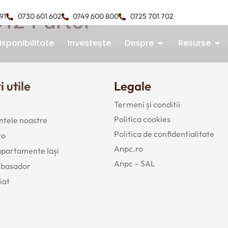
C12 Parter
491
0730 601 602
0749 600 800
0725 701 702
isponibilitate
Investește
Despre
Resurse
i utile
Legale
Termeni și conditii
Politica cookies
tele noastre
Politica de confidentialitate
to
Anpc.ro
 apartamente Iași
Anpc – SAL
mbasador
iat