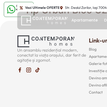
Sună-ne
Tip Urban Bloc C2
Vezi Ultimele OFERTE
Str. Dealul Zorilor, Iași 700
acum
Apartamente
D
Link-ur
Blog
Un ansamblu rezidențial modern,
conectat la viața orașului, dar ferit de
Apartamen
agitație și zgomot.
Galerie fo
Investiție
Devino a
Devino afil
Contact