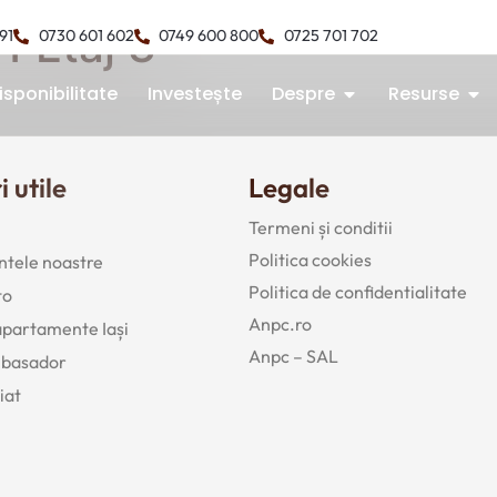
1 Etaj 3
491
0730 601 602
0749 600 800
0725 701 702
isponibilitate
Investește
Despre
Resurse
i utile
Legale
Termeni și conditii
Politica cookies
tele noastre
Politica de confidentialitate
to
Anpc.ro
 apartamente Iași
Anpc – SAL
mbasador
iat