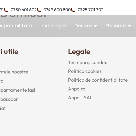
 Demisol
491
0730 601 602
0749 600 800
0725 701 702
isponibilitate
Investește
Despre
Resurse
i utile
Legale
Termeni și conditii
Politica cookies
tele noastre
Politica de confidentialitate
to
Anpc.ro
 apartamente Iași
Anpc – SAL
mbasador
iat