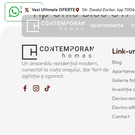
Sună-ne
Tip Unic Bloc C17
Vezi Ultimele OFERTE
Str. Dealul Zorilor, Iași 700
acum
Apartamente
D
Link-ur
Blog
Un ansamblu rezidențial modern,
conectat la viața orașului, dar ferit de
Apartamen
agitație și zgomot.
Galerie fo
Investiție
Devino a
Devino afil
Contact