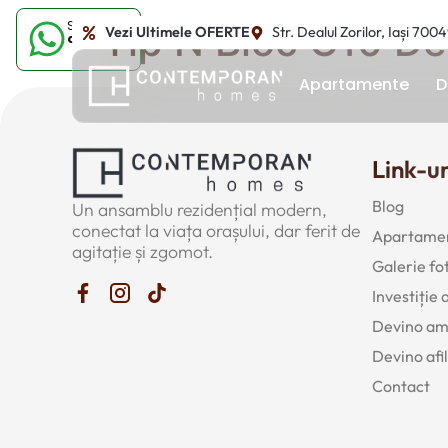
Sună-ne
Tip N Bloc C10 De
Vezi Ultimele OFERTE
Str. Dealul Zorilor, Iași 700
acum
Apartamente
D
Link-ur
Blog
Un ansamblu rezidențial modern,
conectat la viața orașului, dar ferit de
Apartamen
agitație și zgomot.
Galerie fo
Investiție
Devino a
Devino afil
Contact