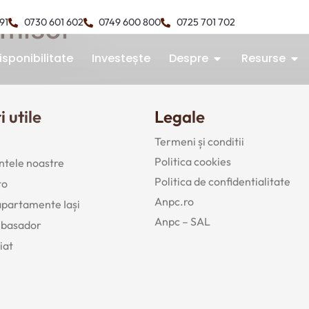
misol
491
0730 601 602
0749 600 800
0725 701 702
isponibilitate
Investește
Despre
Resurse
i utile
Legale
Termeni și conditii
Politica cookies
tele noastre
Politica de confidentialitate
to
Anpc.ro
 apartamente Iași
Anpc – SAL
mbasador
iat