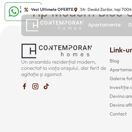
Sună-ne
Tip Modern Bloc C
Vezi Ultimele OFERTE
Str. Dealul Zorilor, Iași 700
acum
Apartamente
D
Link-ur
Blog
Un ansamblu rezidențial modern,
conectat la viața orașului, dar ferit de
Apartamen
agitație și zgomot.
Galerie fo
Investiție
Devino a
Devino afil
Contact