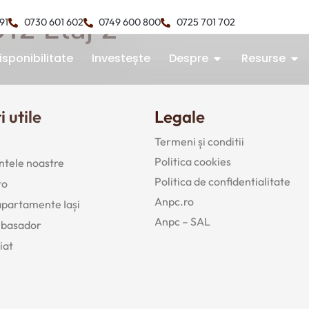
12 Etaj 2
491
0730 601 602
0749 600 800
0725 701 702
isponibilitate
Investește
Despre
Resurse
i utile
Legale
Termeni și conditii
Politica cookies
tele noastre
Politica de confidentialitate
to
Anpc.ro
 apartamente Iași
Anpc – SAL
mbasador
iat