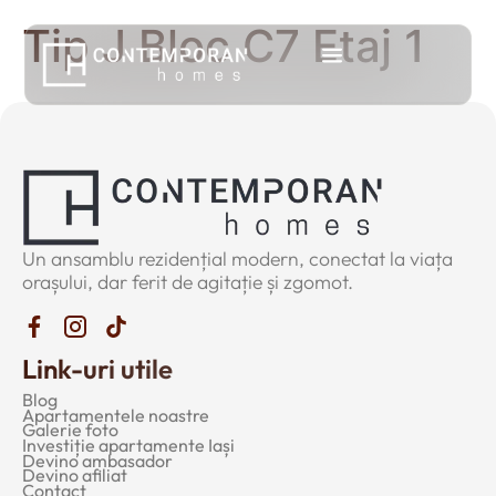
Tip J Bloc C7 Etaj 1
Un ansamblu rezidențial modern, conectat la viața
orașului, dar ferit de agitație și zgomot.
Link-uri utile
Blog
Apartamentele noastre
Galerie foto
Investiție apartamente Iași
Devino ambasador
Devino afiliat
Contact