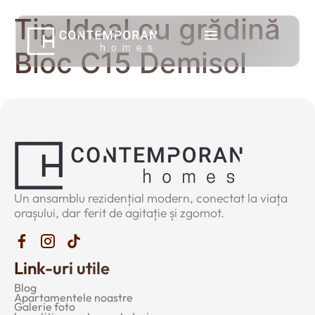
Tip Ideal cu grădină
Bloc C15 Demisol
Un ansamblu rezidențial modern, conectat la viața
orașului, dar ferit de agitație și zgomot.
Link-uri utile
Blog
Apartamentele noastre
Galerie foto