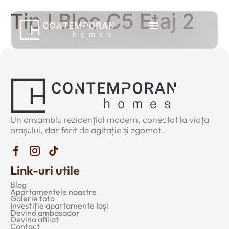
Tip I Bloc C5 Etaj 2
Un ansamblu rezidențial modern, conectat la viața
orașului, dar ferit de agitație și zgomot.
Link-uri utile
Blog
Apartamentele noastre
Galerie foto
Investiție apartamente Iași
Devino ambasador
Devino afiliat
Contact