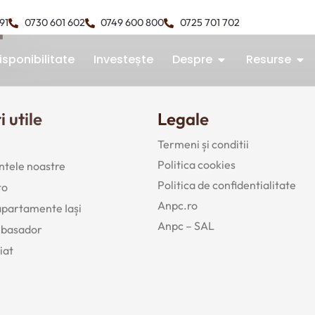
1
491
0730 601 602
0749 600 800
0725 701 702
isponibilitate
Investește
Despre
Resurse
i utile
Legale
Termeni și conditii
Politica cookies
tele noastre
Politica de confidentialitate
to
Anpc.ro
 apartamente Iași
Anpc – SAL
mbasador
iat