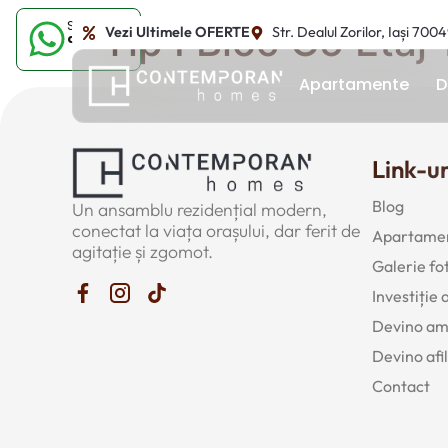
Sună-ne
Tip I Bloc C5 Etaj 
Vezi Ultimele OFERTE
Str. Dealul Zorilor, Iași 700
acum
Apartamente
D
Link-ur
Blog
Un ansamblu rezidențial modern,
conectat la viața orașului, dar ferit de
Apartamen
agitație și zgomot.
Galerie fo
Investiție
Devino a
Devino afil
Contact