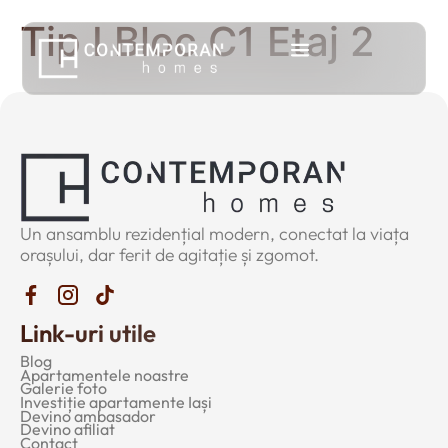
Tip I Bloc C1 Etaj 2
Un ansamblu rezidențial modern, conectat la viața
orașului, dar ferit de agitație și zgomot.
Link-uri utile
Blog
Apartamentele noastre
Galerie foto
Investiție apartamente Iași
Devino ambasador
Devino afiliat
Contact