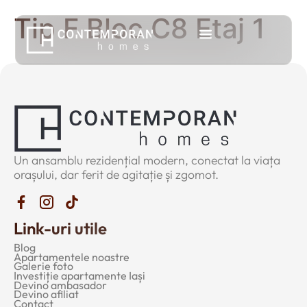
Tip F Bloc C8 Etaj 1
Un ansamblu rezidențial modern, conectat la viața
orașului, dar ferit de agitație și zgomot.
Link-uri utile
Blog
Apartamentele noastre
Galerie foto
Investiție apartamente Iași
Devino ambasador
Devino afiliat
Contact