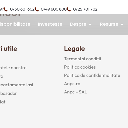
isol
491
0730 601 602
0749 600 800
0725 701 702
isponibilitate
Investește
Despre
Resurse
i utile
Legale
Termeni și conditii
Politica cookies
tele noastre
Politica de confidentialitate
to
Anpc.ro
 apartamente Iași
Anpc – SAL
mbasador
iat