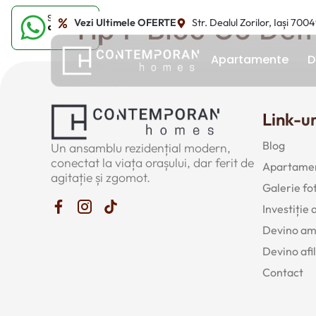
Sună-ne
Tip F Bloc C6 Dem
Vezi Ultimele OFERTE
Str. Dealul Zorilor, Iași 700
acum
Apartamente
D
Link-ur
Blog
Un ansamblu rezidențial modern,
conectat la viața orașului, dar ferit de
Apartamen
agitație și zgomot.
Galerie fo
Investiție
Devino a
Devino afil
Contact