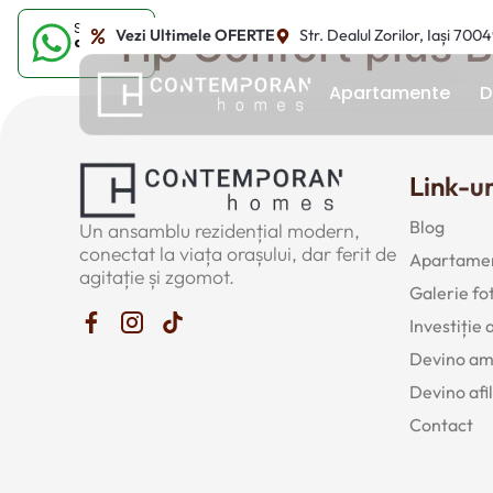
Sună-ne
Tip Confort plus 
Vezi Ultimele OFERTE
Str. Dealul Zorilor, Iași 700
acum
Apartamente
D
Link-ur
Blog
Un ansamblu rezidențial modern,
conectat la viața orașului, dar ferit de
Apartamen
agitație și zgomot.
Galerie fo
Investiție
Devino a
Devino afil
Contact