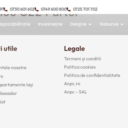
Bloc C22 Parter
491
0730 601 602
0749 600 800
0725 701 702
isponibilitate
Investește
Despre
Resurse
i utile
Legale
Termeni și conditii
Politica cookies
tele noastre
Politica de confidentialitate
to
Anpc.ro
 apartamente Iași
Anpc – SAL
mbasador
iat