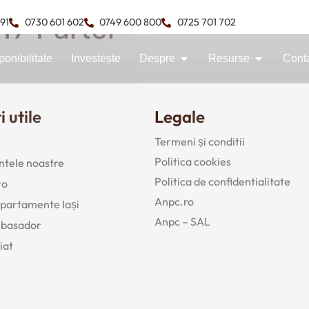
17 Parter
491
0730 601 602
0749 600 800
0725 701 702
ponibilitate
Investește
Despre
Resurse
Cont
i utile
Legale
Termeni și conditii
Politica cookies
tele noastre
Politica de confidentialitate
to
Anpc.ro
 apartamente Iași
Anpc – SAL
mbasador
iat