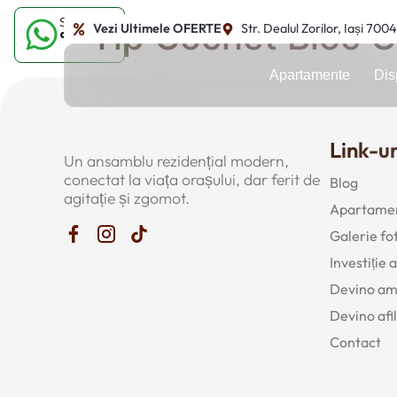
Tip Cochet Bloc C
Sună-ne
Vezi Ultimele OFERTE
Str. Dealul Zorilor, Iași 700
acum
Apartamente
Dis
Link-ur
Un ansamblu rezidențial modern,
conectat la viața orașului, dar ferit de
Blog
agitație și zgomot.
Apartamen
Galerie fo
Investiție
Devino a
Devino afil
Contact