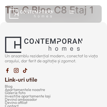
Tip C Bloc C8 Etaj 1
Un ansamblu rezidențial modern, conectat la viața
orașului, dar ferit de agitație și zgomot.
Link-uri utile
Blog
Apartamentele noastre
Galerie foto
Investiție apartamente Iași
Devino ambasador
Devino afiliat
Contact