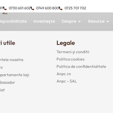
 2
491
0730 601 602
0749 600 800
0725 701 702
isponibilitate
Investește
Despre
Resurse
i utile
Legale
Termeni și conditii
Politica cookies
tele noastre
Politica de confidentialitate
to
Anpc.ro
 apartamente Iași
Anpc – SAL
mbasador
iat