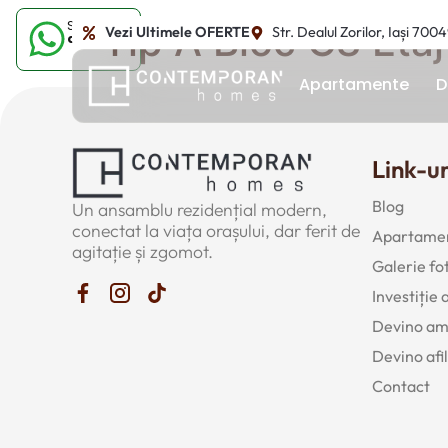
Sună-ne
Tip A Bloc C8 Etaj
Vezi Ultimele OFERTE
Str. Dealul Zorilor, Iași 700
acum
Apartamente
D
Link-ur
Blog
Un ansamblu rezidențial modern,
conectat la viața orașului, dar ferit de
Apartamen
agitație și zgomot.
Galerie fo
Investiție
Devino a
Devino afil
Contact